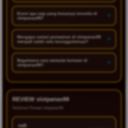
Setelah register sebagai anggota, kamu akan
mendapatkan akses penuh ke berbagai permainan seru
Event apa saja yang biasanya tersedia di
+
slotpanas99?
mulai dari slot, bingo, roulette, hingga kasino live dan
taruhan olahraga. Platform ini juga menyediakan tips
Platform ini menyediakan beragam permainan online,
navigasi praktis agar kamu mudah beralih antar kategori
seperti slot digital, bingo, game meja, dan taruhan
Mengapa variasi permainan di slotpanas99
permainan meja sesuai preferensi. Manajemen akun
+
menjadi salah satu keunggulannya?
olahraga. Setelah kamu mendaftar, kamu bisa
menjadi lebih simpel dengan fitur deposit dan penarikan
menggunakan tips untuk menavigasi berbagai kategori
cepat yang bisa diakses kapan saja. Jangan lupa cek
Setelah daftar akun, Anda bisa mulai menjelajahi
permainan dan meningkatkan pengalamanmu.
pembaruan permainan terbaru secara berkala untuk
berbagai jenis permainan dalam platform ini. Misalnya,
Bagaimana cara memulai bermain di
Misalnya, kamu bisa memilih permainan slot dengan
+
menemukan judul-judul dengan poin tinggi dan bonus
slotpanas99?
Anda bisa mencoba game digital slots atau meja
poin tinggi atau mencari tahu strategi dalam bermain
menarik. Dengan panduan yang ramah ini, pengalaman
dengan tips yang tersedia untuk memaksimalkan poin
taruhan olahraga berdasarkan peringkat yang tertera.
Setelah mendaftar sebagai anggota, kamu dapat
bermainmu akan lebih lancar dan
yang diperoleh. Platform ini juga menyediakan strategi
Untuk mengelola akunmu dengan efektif, platform ini
menggunakan tips untuk menavigasi berbagai macam
untuk memahami bingo dan taruhan olahraga, seperti
juga memberikan sepuluh tips praktis tentang cara
permainan seperti slot, bingo, dan permainan meja
melihat peringkat permainan untuk analisis yang lebih
beralih cepat antara kategori permainan, termasuk
untuk meningkatkan pengalamanmu. Misalnya, kamu
baik. Anda bisa beralih cepat antara kategori permainan
REVIEW slotpanas99
casino dan olahraga, serta panduan untuk deposit dan
bisa memilih permainan yang memiliki poin tinggi atau
kasino seperti permainan meja, slot online gratis, atau
penarikan yang aman dan cepat. Selain itu, coba ikuti
Testimoni Pemain slotpanas99.
mengikuti strategi di dalam permainan olahraga untuk
aktivitas olahraga, dengan panduan penggunaan yang
tips update terbaru untuk memanfaatkan fitur-fitur baru
analisis performa tim. Kamu juga bisa mempelajari cara
aman dan mudah dipahami. Untuk pengalaman yang
dan permainan yang tersedia secara bebas atau gratis
beralih cepat antara kategori permainan kasino dan
lebih optimal, cari pembaruan terbaru tentang game dan
dina
di sini.
aktivitas olahraga, memastikan pengalaman pengguna