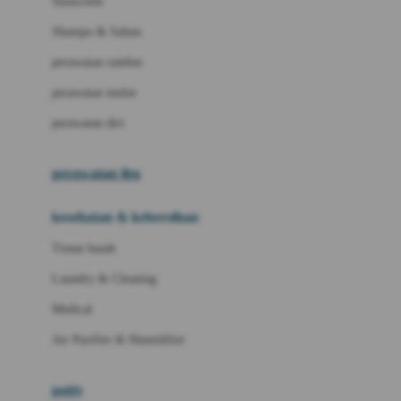
Sunscreen
London Taxi
Shampo & Sabun
Love To Dream
perawatan rambut
perawatan mulut
M
perawatan diri
Magformers
Mama's Choice
perawatan ibu
Mamas&Papas
kesehatan & kebersihan
Mamaway
Tissue basah
Maxi Cosi
Laundry & Cleaning
Megabloks
Medical
Micro
Air Purifier & Humidifier
MiDeer
Mimi & Lula
potty