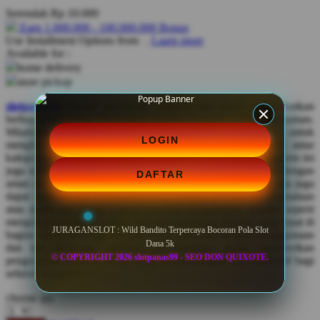
Serendah
Rp 10.000
Q
Earn
1.000.000
-
100.000.000
Bonus
Use Installment Options from
.
Laarn more
QV Baby
Available for :
home delivery
store pickup
R
slotpanas99
Setelah mendaftar, anggota baru dapat memanfaatkan
Real Shades
berbagai tips untuk menavigasi melalui beragam pilihan permainan.
Misalnya, mereka bisa mempelajari strategi tertentu untuk
Red Castle
LOGIN
menghemat poin atau mencari tahu cara mudah beralih antar
kategori seperti slot, bingo, dan game meja. Selain itu, platform ini
Ribbon Madness
juga menyediakan tips praktis tentang cara mengelola akun dengan
DAFTAR
aman dan cepat, seperti deposit dan penarikan dana. Pengguna juga
S
dapat menemukan informasi terkini tentang pembaruan permainan
atau akses tips untuk memaksimalkan pengalaman mereka seperti
Sebamed
mengikuti peringkat terbaru dan menggunakan strategi yang tepat di
JURAGANSLOT : Wild Bandito Terpercaya Bocoran Pola Slot
bagian sports gaming. Dengan fokus pada kemudahan penggunaan
Silver Cross
Dana 5k
dan tips berharga, platform ini bertujuan untuk memberikan
© COPYRIGHT 2026 slotpanas99 - SEO DON QUIXOTE.
pengalaman bermain online yang menyenangkan dan interaktif bagi
Simply Idea
seluruh anggotanya.
Skip Hop
choose qty
Spectra