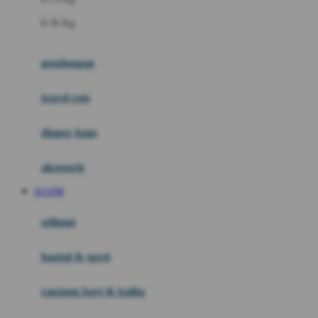
Felt So Sweet
0-36 Kg
Fisher Price
Flipper
gendongan
Friends Of Sally
travel cots
G
diaper bags
Gb
Geko
aksesoris
Graco
SLOT88
Gund
selimut
H
bantal & sprei
Habbie
Haenim
ranjang bayi & balita
Happy Horse