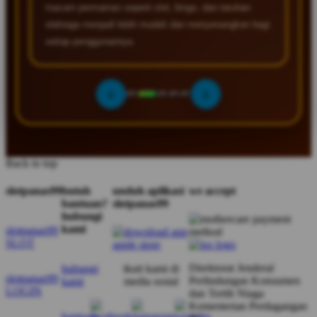
Back to top
slotpanas99
butuh
unduh aplikasi
we accept
bantuan?
slotpanas99
hubungi
kami
slotpanas99
SLOT
Direktorat Jenderal
hubungi
ikuti kami di
slotpanas99
Perlindungan Konsumen
kami
media sosial
LOGIN
dan Tertib Niaga
Kementerian Perdagangan
bantuan
RI
LINK
dan faq
WhatsApp: +62 812 1021
slotpanas99
3625
021-
slotpanas99
123456789
DAFTAR
24 Hours
slotpanas99
LINK