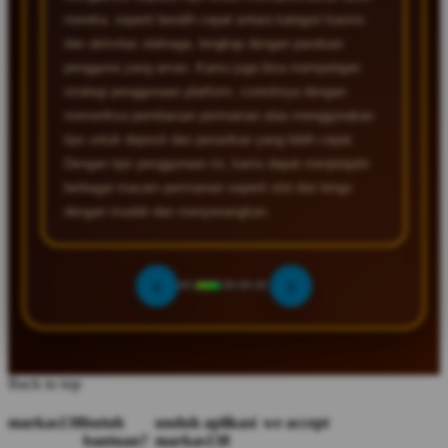
tepat. Selain itu, pengguna dapat mudah mengakses
sepuluh tips untuk mengelola akun mereka, misalnya,
beralih cepat antara kategori kasino, sports, atau
aktivitas lain, dengan panduan penggunaan yang
aman. Dengan tips-tips ini, Anda bisa menemukan cara
efektif untuk menikmati berbagai jenis permainan
seperti slot dan bingo, dengan fokus pada pengalaman
yang menyenangkan dan bermanfaat bagi para
anggota.
‹
›
Back to top
markas138
butuh
unduh aplikasi
we accept
bantuan?
markas138