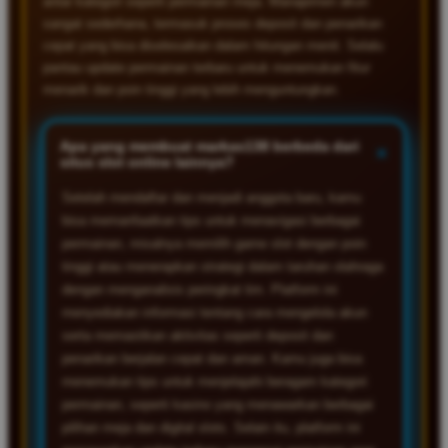
antar kategori seperti permainan meja. Manajemen akun
sangat sederhana, termasuk proses deposit dan penarikan
cepat yang bisa diselesaikan dalam hitungan menit. Selalu
pantau update permainan terbaru untuk menemukan fitur
menarik dan poin tinggi yang lebih menguntungkan.
Apa yang membuat markas138 berbeda dari
+
situs slot online lainnya?
Setelah mendaftar dan menjadi anggota baru, kamu
bisa memanfaatkan tips untuk menavigasi berbagai
permainan, misalnya memilih game slot dengan poin
tinggi atau menerapkan strategi dalam taruhan olahraga
dengan menganalisis peringkat tim. Platform ini
menyediakan informasi tentang cara mengelola akun
serta memastikan aktivitas seperti deposit dan
penarikan berjalan cepat dan aman. Kamu juga bisa
menemukan tips untuk menjelajahi beragam kategori
permainan, seperti kasino yang menawarkan berbagai
pilihan meja dan digital slots. Selain itu, platform ini