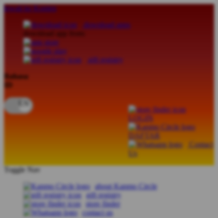
lewati ke Konten
download apps
download app from:
gift registry
Bahasa
ID
LOGIN
DAFTAR
Contact
Us
Toggle Nav
about Kanmo Circle
gift registry
store finder
contact us