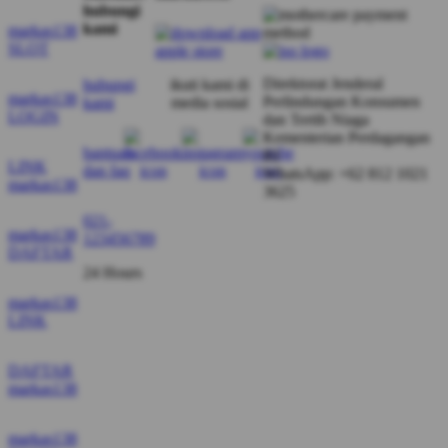
hubungi
kami
markas138
SLOT
Direktorat Jenderal
hubungi
ikuti kami di
markas138
Perlindungan Konsumen
kami
media sosial
LOGIN
dan Tertib Niaga
Kementerian Perdagangan
bantuan
RI
LINK
dan faq
WhatsApp: +62 812 1021
markas138
3625
021-
markas138
123456789
DAFTAR
24 Hours
markas138
LINK
DAFTAR
markas138
markas138