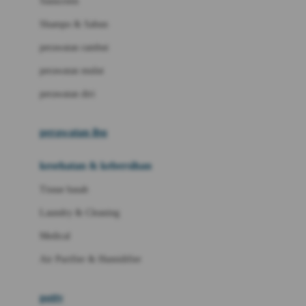
Sunscreen
London Taxi
Shampo & Sabun
Love To Dream
perawatan rambut
perawatan mulut
M
perawatan diri
Magformers
Mama's Choice
perawatan ibu
Mamas&Papas
kesehatan & kebersihan
Mamaway
Tissue basah
Maxi Cosi
Laundry & Cleaning
Megabloks
Medical
Micro
Air Purifier & Humidifier
MiDeer
Mimi & Lula
potty