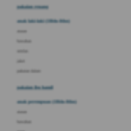
Buggygear
pakaian renang
Bumkins
anak laki-laki (18bln-8thn)
C
atasan
Cetaphil
bawahan
Chicco
setelan
Childlife
jaket
Clevamama
pakaian dalam
Cocolatte
Cottonseeds
pakaian ibu hamil
Cozy N Safe
anak perempuan (18bln-8thn)
Crane
atasan
Cybex
bawahan
D