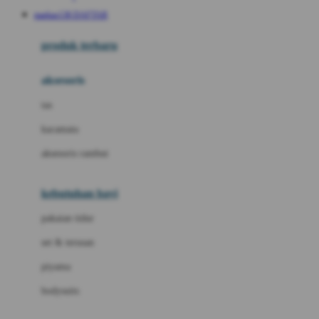
Awan
markas138 DAFTAR
Azetabio
produk terbaru
B
aksesoris
Baabaasheepz
tas
Babiators
kacamata
Baby Dove
aksesoris rambut
Baby Jogger
Baby Rovega
kebutuhan bayi
Babybee
pakaian tidur
Banana Boat
set & terusan
Banz
piyama
Barbie
bodysuits
Beaba