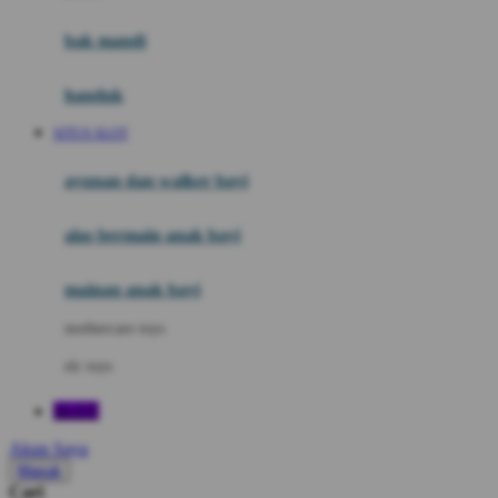
Mini Monkey
Moby
bak mandi
Momami
handuk
Mothercare
SITUS SLOT
Mustela
ayunan dan walker bayi
My Buddy Tag
My K
alas bermain anak bayi
N
mainan anak bayi
Naif
mothercare toys
Nike
elc toys
Nordic Natural
SLOT
Nuby
Akun Saya
Nuna
Masuk
Cari