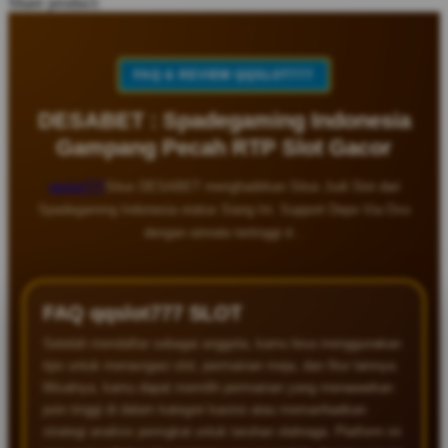
Share product:
FAQ & REVIEW QQSLOT777
DESABET : Spadegaming Indonesia
Gampang Pecah RTP Slot Gacor
qqslot777
Situs DESABET menghadirkan Situs Judi Slot dari
Spadegaming Indonesia status Siang Ini. Support Depo Via Ovo
dengan winrate tertinggi d...
FAQ qqslot777 SLOT
Setelah mendaftar sebagai anggota, kamu bisa menggunakan
tips untuk menavigasi slot, permainan meja, dan fitur lainnya.
Misalnya, kamu dapat memilih permainan yang menawarkan
poin tinggi di dalam kategori kasino atau memanfaatkan
strategi analisis peringkat untuk taruhan olahraga. Platform ini