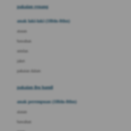
Buggygear
pakaian renang
Bumkins
anak laki-laki (18bln-8thn)
C
atasan
Cetaphil
bawahan
Chicco
setelan
Childlife
jaket
Clevamama
pakaian dalam
Cocolatte
Cottonseeds
pakaian ibu hamil
Cozy N Safe
anak perempuan (18bln-8thn)
Crane
atasan
Cybex
bawahan
D