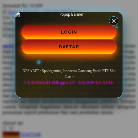
Serendah
Rp 10.000
Q
Earn
1.000.000
-
100.000.000
Bonus
Use Installment Options from
.
Laarn more
QV Baby
Available for :
home delivery
LOGIN
store pickup
R
qqslot777
Platform ini menawarkan berbagai macam permainan
DAFTAR
Real Shades
digital, termasuk slot, bingo, permainan meja, dan taruhan olahraga.
Setelah mendaftar menjadi anggota baru, Anda bisa menjelajahi
Red Castle
beragam pilihan game ini secara gratis, misalnya dengan mencoba
versi trial untuk beberapa permainan. Untuk meningkatkan
Ribbon Madness
DESABET : Spadegaming Indonesia Gampang Pecah RTP Slot
pengalaman bermain, Anda dapat mempelajari tips dan strategi yang
Gacor
disediakan. Selain itu, platform ini memungkinkan Anda mengelola
S
© COPYRIGHT 2026 qqslot777 - SEO DON QUIXOTE.
akun dengan mudah, termasuk cara cepat switching antara kategori
permainan seperti kasino atau olahraga, dan panduan tentang deposit
Sebamed
dan penarikan dana. Dalam hal navigasi, Anda bisa memanfaatkan
sepuluh tips untuk memaksimalkan penggunaan platform. Sebagai
Silver Cross
contoh, belajarlah bagaimana mencari informasi terbaru mengenai
permainan seperti pembaruan fitur atau perubahan aturan.
Simply Idea
choose qty
Skip Hop
DAFTAR
Spectra
LOGIN