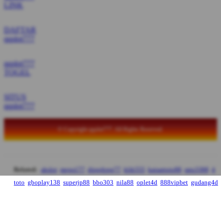
DAFTAR
qqslot777
qqslot777
TOGEL
SITUS
qqslot777
© Copyright qqslot777. All Rights Reserved.
Related:
akslot
mega177
dingdong77
klik555
kaisartoto88
ratu3388
4
toto
gboplay138
superjp88
bbo303
nila88
oplet4d
888vipbet
gudang4d