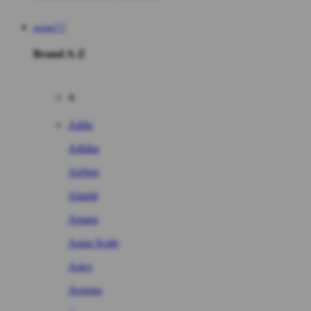
qqslot777
Brand A-Z
A
Addo
Adidas
Airfree
Alamii
Amara
Aqua Scale
Asics
Aveeno