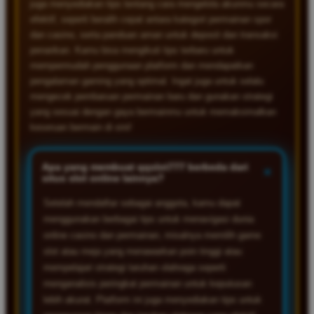
juga menyediakan tips tentang cara mengelola akunmu secara
efektif, seperti beralih cepat antara kategori permainan spor
dan casino, serta panduan aman untuk deposit dan transaksi
penarikan. Kamu bisa mengikuti tips terbaru untuk
mempermudah penggunaan platform dan mendapatkan
pengalaman gaming yang optimal. Ingat juga untuk selalu
mengecek pembaruan permainan baru dan gunakan strategi
yang sesuai dengan gaya bermainmu untuk memaksimalkan
keseruan bermain di sini!
Apa yang membuat qqslot777 berbeda dari
+
situs slot online lainnya?
Setelah mendaftar sebagai anggota, kamu dapat
menggunakan berbagai tips untuk menavigasi dunia
online casino dan permainan, misalnya memilih game
slot atau meja yang menawarkan poin tinggi atau
mempelajari strategi taruhan olahraga seperti
menganalisis peringkat permainan untuk keputusan
lebih akurat. Platform ini juga menyediakan tips untuk