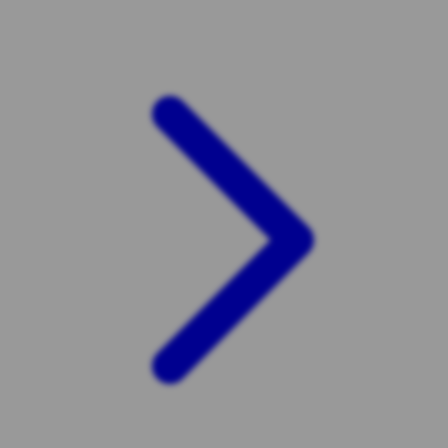
Twistshake
TY Toys
U
V
Veja
Vitaflow
Vtech
W
Waterland
Wellness