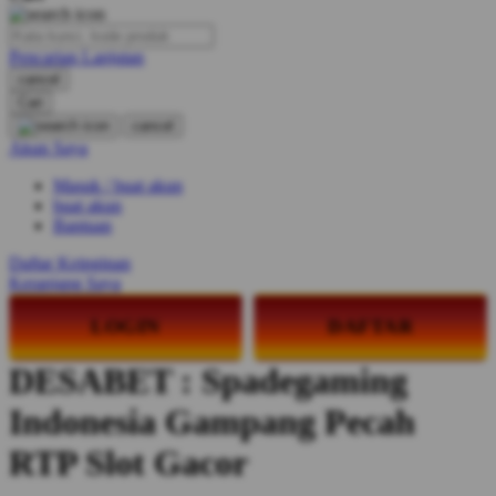
O
Pencarian Lanjutan
Oh Ma Grain
cancel
Okiedog
Cari
cancel
P
Akun Saya
Masuk / buat akun
Peachy
buat akun
Phil & Ted's
Bantuan
Philips Avent
Daftar Keinginan
Keranjang Saya
Pigeon
LOGIN
DAFTAR
Playgro
DESABET : Spadegaming
Poled Global
Indonesia Gampang Pecah
Ponycycle
Puma
RTP Slot Gacor
Pureats