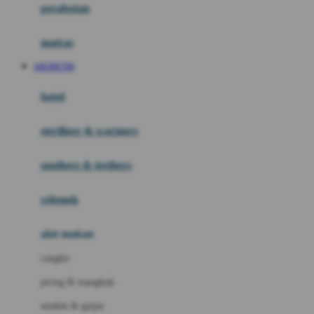
perabotan
Happy Tummy
Hauck
matras
Havaianas
SBOBET88
Hegen
botol
Hot Wheels
sterilizer & warmers
Hybrid
soothers & teethers
I
Inlacta DHA
celemek
Interlac
alat makan
Ivenet
cangkir
J
piring & mangkuk
Jack N Jill
sendok & garpu