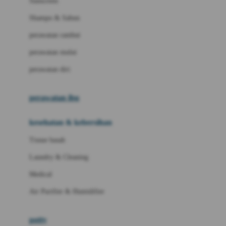
Sunscreen
London Taxi
Shampo & Sabun
Love To Dream
perawatan rambut
perawatan mulut
M
perawatan diri
Magformers
Mama's Choice
perawatan ibu
Mamas&Papas
kesehatan & kebersihan
Mamaway
Tissue basah
Maxi Cosi
Laundry & Cleaning
Megabloks
Medical
Micro
Air Purifier & Humidifier
MiDeer
Mimi & Lula
potty