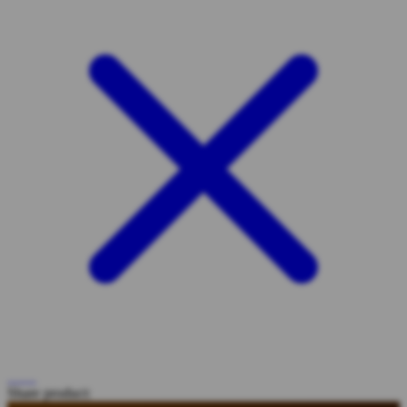
Share product: