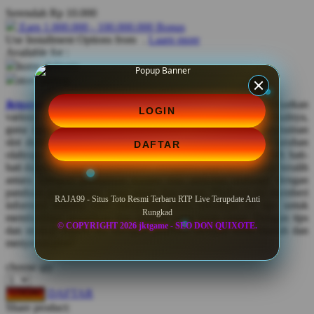
Serendah
Rp 10.000
Q
Earn
1.000.000
-
100.000.000
Bonus
Use Installment Options from
.
Laarn more
QV Baby
Available for :
home delivery
store pickup
R
jktgame
Setelah daftar akun, pengguna dapat memanfaatkan
Real Shades
LOGIN
various tips memudahkannavigasi dalam platform ini. Misalnya,
guna memaksimalkan pengalaman bermain, coba pilih permainan
Red Castle
slot dengan poin tinggi atau strateginya untuk bingo dan taruhan
DAFTAR
olahraga seperti menganalisis peringkat permainan agar lebih hati-
Ribbon Madness
hati dalam mengambil keputusan. Pengguna juga bisa mudah beralih
antara kategori permainan kasino dan aktivitas olahraga dengan
S
panduan penggunaan yang aman dan cepat. Platform ini memberi
RAJA99 - Situs Toto Resmi Terbaru RTP Live Terupdate Anti
informasi tentang cara mengelola akun, misalnya 10 tips untuk
Sebamed
Rungkad
memfasilitasi penarikan dan deposit yang lebih cepat. Dengan tips
© COPYRIGHT 2026 jktgame - SEO DON QUIXOTE.
dan strategi seperti ini, navigasi platform menjadi lebih mudah dan
Silver Cross
menyenangkan!
Simply Idea
choose qty
Skip Hop
DAFTAR
LOGIN
Spectra
Share product: