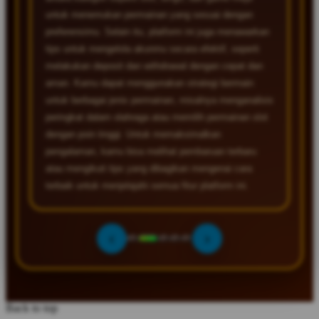
menikmati beragam pilihan game seperti slot dan bingo
menyediakan strategi untuk penggunaan efektif
secara optimal!
permainan bingo dan olahraga, seperti menganalisis
peringkat permainan atau mengikuti tip harian untuk
taruhan lebih pintar. Selain itu, pengguna dapat
mengakses informasi tentang cara mengelola akun
secara efisien, seperti beralih antara kategori kasino
dan olahraga atau memaksimalkan poin yang
terkumpul. Tersedia juga tips untuk proses deposit and
withdrawal yang aman dan cepat, serta pembaruan
terbaru untuk permainan. Dengan memanfaatkan fitur
platform dan mengikuti tips yang tersedia, Anda dapat
memiliki pengalaman bermain online yang lebih
menyenangkan dan maksimal.
‹
›