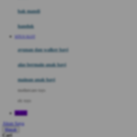
Mini Monkey
Moby
bak mandi
Momami
handuk
Mothercare
SITUS SLOT
Mustela
ayunan dan walker bayi
My Buddy Tag
My K
alas bermain anak bayi
N
mainan anak bayi
Naif
mothercare toys
Nike
elc toys
Nordic Natural
SLOT
Nuby
Akun Saya
Nuna
Masuk
Cari