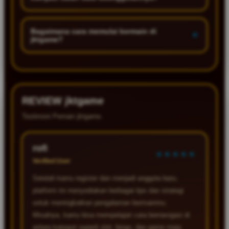
sportsbook dengan menganalisis peringkat permainan
memilih permainan yang sesuai dengan tingkat skill
agar kamu dapat membuat keputusan yang lebih teliti.
Setelah daftar akun gratis anda, terdapat berbagai tips
mereka. Platform ini juga menyediakan strategi efektif
Untuk pengalaman bermain yang optimal, platform ini
dan strategi untuk memaksimalkan pengalaman game.
Bagaimana cara memulai bermain di
untuk penggunaan platform olahraga, seperti
+
juga menyediakan tips untuk mengelola akun, seperti
jktgame?
Misalnya, pelajari cara menavigasi kategori permainan
menganalisis peringkat pertandingan untuk membuat
beralih cepat antara kategori permainan kasino dan
seperti kasino (casino), slots, dan sports-related
keputusan taruhan yang lebih hati-hati. Pengguna dapat
Setelah mendaftar, Anda dapat mengakses beragam
olahraga dengan panduan keamanan serta cara update
gaming dengan mudah, atau temukan tips untuk
dengan mudah mengakses sepuluh tips untuk
pilihan permainan sebut saja digital slots, bingo,
informasi terkini. Kamu bisa mempelajari sepuluh cara
memilih permainan bingo yang sesuai dengan strategi
mengelola akun, seperti beralih cepat antara kategori
maupun berbagai macam meja games. Selain itu,
untuk meningkatkan penggunaan platform seperti
anda. Selain itu, platform ini menyediakan tips untuk
kasino dan aktivitas olahraga. Selain itu, platform
tersedia juga kategori sports-related gaming untuk para
melacak poin serta memanfaatkan tips untuk deposit
mengelola akun anda, seperti beralih cepat antara
REVIEW jktgame
menyediakan panduan tentang cara memaksimalkan
penggemar taruhan olahraga. Platform ini dilengkapi
dan penarikan yang lebih cepat. Dengan panduan dan
aktivitas di berbagai kategori seperti tabel games atau
pengalaman bermain dengan tips penggunaan yang
Testimoni Pemain jktgame.
dengan tips dan strategi untuk membantu Anda
tips ini, kamu dapat dengan mudah menjelajahi
sports betting, serta mendapatkan informasi terbaru
aman. Tips ini membantu pengguna dalam menjelajahi
memaksimalkan pengalaman. Misalnya, Anda bisa
berbagai macam game seperti slot dan bingo,
tentang promo gratis atau bonus member baru. Dengan
berbagai permainan, serta memahami fitur-fitur penting
belajar teknik memilih game yang sesuai dengan poin
menikmati keseruan game di olahraga, dan
memahami cara penggunaan dan fitur-fitur platform
dina
seperti pembaruan terbaru, manajemen poin, maupun
target atau menganalisis peringkat permainan olahraga
★★★★★
memaksimalkan pengalaman bermain platform ini.
dengan baik, anda dapat memperoleh pengalaman
Verified User
strategi deposit dan penarikan yang lebih cepat.
untuk membuat keputusan taruhan yang lebih tepat.
bermain di aplikasi yang aman, lancar, dan efisien.
Untuk memudahkan penggunaan, platform ini
Setelah mendaftar sebagai anggota, Anda dapat
menyediakan panduan tentang cara mengelola akun
mempelajari tips untuk menavigasi berbagai permainan
Anda, beralih kategori permainan dengan cepat dan
di platform, misalnya memilih game slot dengan poin
aman, serta tips untuk deposit dan penarikan yang lebih
tinggi atau memanfaatkan promosi khusus untuk
mudah. Dengan tips-tips praktis ini, Anda dapat
memenangkan hadiah tambahan. Platform ini