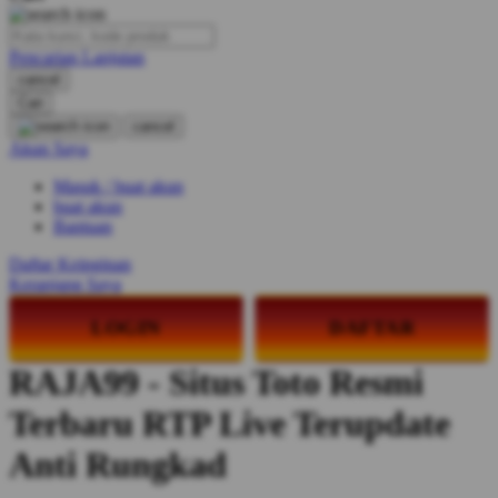
O
Pencarian Lanjutan
Oh Ma Grain
cancel
Okiedog
Cari
cancel
P
Akun Saya
Masuk / buat akun
Peachy
buat akun
Phil & Ted's
Bantuan
Philips Avent
Daftar Keinginan
Keranjang Saya
Pigeon
LOGIN
DAFTAR
Playgro
RAJA99 - Situs Toto Resmi
Poled Global
Terbaru RTP Live Terupdate
Ponycycle
Puma
Anti Rungkad
Pureats