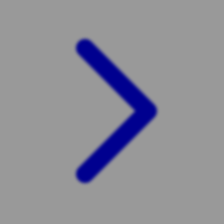
Twistshake
TY Toys
U
V
Veja
Vitaflow
Vtech
W
Waterland
Wellness